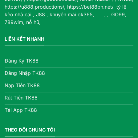
https://u888.productions/,
https://bet88bn.net/
,
tỷ lệ
kèo nhà cái
, J88 ,
khuyến mãi ok365
, , , , ,
GO99
,
789wim
,
nổ hũ
,
LIÊN KẾT NHANH
Đăng Ký TK88
Đăng Nhập TK88
Nạp Tiền TK88
Rút Tiền TK88
Tải App TK88
THEO DÕI CHÚNG TÔI