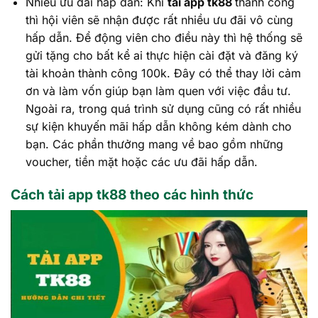
Nhiều ưu đãi hấp dẫn: Khi
tải app tk88
thành công
thì hội viên sẽ nhận được rất nhiều ưu đãi vô cùng
hấp dẫn. Để động viên cho điều này thì hệ thống sẽ
gửi tặng cho bất kể ai thực hiện cài đặt và đăng ký
tài khoản thành công 100k. Đây có thể thay lời cảm
ơn và làm vốn giúp bạn làm quen với việc đầu tư.
Ngoài ra, trong quá trình sử dụng cũng có rất nhiều
sự kiện khuyến mãi hấp dẫn không kém dành cho
bạn. Các phần thưởng mang về bao gồm những
voucher, tiền mặt hoặc các ưu đãi hấp dẫn.
Cách tải app tk88 theo các hình thức